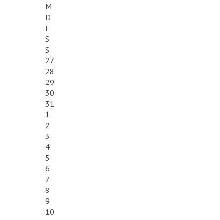
M
D
F
S
S
27
28
29
30
31
1
2
3
4
5
6
7
8
9
10