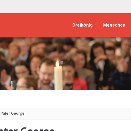
Dreikönig
Menschen
t Pater George